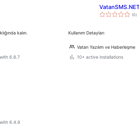
VatanSMS.NE
to
(0
)
ra
klığında kalın.
Kullanım Detayları
Vatan Yazılım ve Haberleşme
with 6.8.7
10+ active installations
with 6.4.9