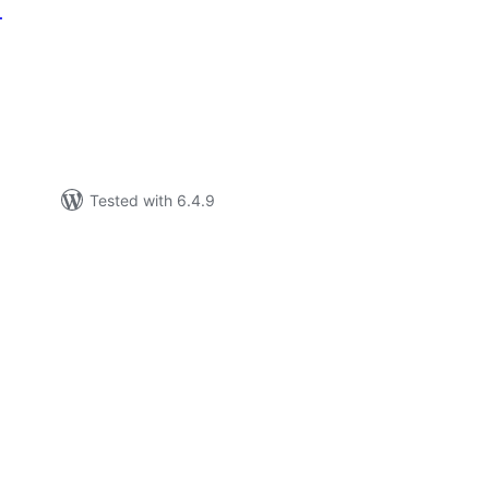
T
tal
tings
Tested with 6.4.9