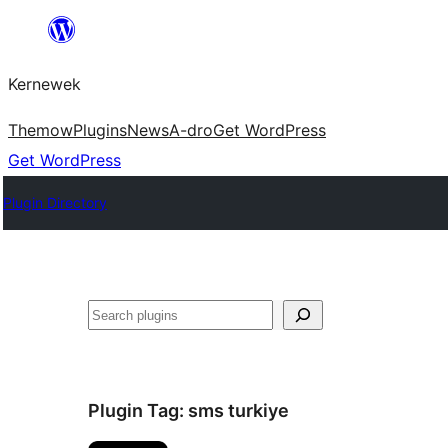
Skip
to
Kernewek
content
Themow
Plugins
News
A-dro
Get WordPress
Get WordPress
Plugin Directory
Hwilas
Plugin Tag:
sms turkiye