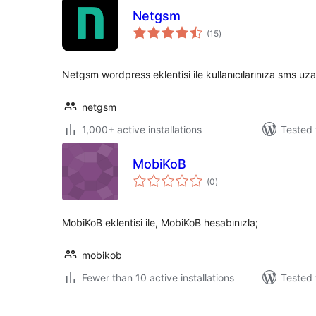
Netgsm
total
(15
)
ratings
Netgsm wordpress eklentisi ile kullanıcılarınıza sms uza
netgsm
1,000+ active installations
Tested 
MobiKoB
total
(0
)
ratings
MobiKoB eklentisi ile, MobiKoB hesabınızla;
mobikob
Fewer than 10 active installations
Tested 